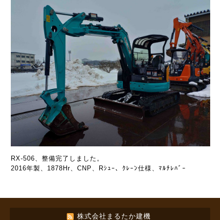
RX-506、整備完了しました。
2016年製、1878Hr、CNP、Rｼｭｰ、ｸﾚｰﾝ仕様、ﾏﾙﾁﾚﾊﾞｰ
株式会社まるたか建機